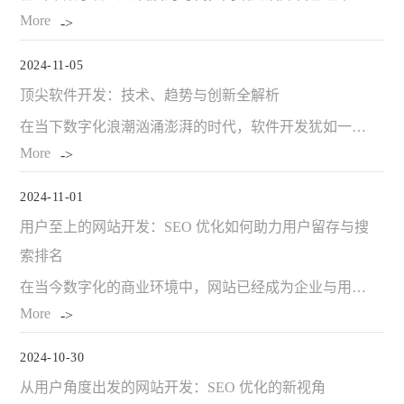
More
2024-11-05
顶尖软件开发：技术、趋势与创新全解析
在当下数字化浪潮汹涌澎湃的时代，软件开发犹如一颗璀璨的明星，照亮了全球经济、社会与科技前行的道路。从我们每日不离手的智能手机软件，到企业内部复杂而关键的信息系统，从充满趣味的娱乐游戏到医疗、金融等至关重要的专业领域应用，软件开发的身影无处不在。它恰似一…
More
2024-11-01
用户至上的网站开发：SEO 优化如何助力用户留存与搜
索排名
在当今数字化的商业环境中，网站已经成为企业与用户沟通的重要桥梁。而用户至上的网站开发理念则是确保网站成功的关键。其中，SEO(搜索引擎优化)优化在提升用户留存和搜索排名方面发挥着不可或缺的作用。 一、用户至上的网站开发核心原则 (一)快速加载速度 用户…
More
2024-10-30
从用户角度出发的网站开发：SEO 优化的新视角