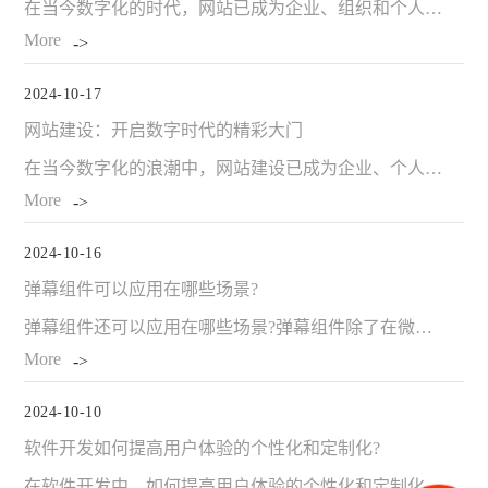
在当今数字化的时代，网站已成为企业、组织和个人展示信息、提供服务以及与外界交互的重要窗口。而一个网站能够稳定、高效地运行，离不开其背后强大的基础架构支撑。网站开发中涉及的关键基础架构元素：服务器、域名与数据库，帮助读者全面了解网站运行的底层支撑体系。今…
More
2024-10-17
网站建设：开启数字时代的精彩大门
在当今数字化的浪潮中，网站建设已成为企业、个人乃至整个社会展现自身魅力与价值的关键舞台。 对于企业而言，一个精心打造的网站犹如一座宏伟的商业大厦。它是企业形象的展示窗口，当潜在客户轻轻点击鼠标，进入企业网站的那一刻，就如同踏入了一个充满无限可能的商业…
More
2024-10-16
弹幕组件可以应用在哪些场景?
弹幕组件还可以应用在哪些场景?弹幕组件除了在微信小程序中有广泛应用外，还可以在以下场景中发挥重要作用： 一、视频网站和在线直播平台 在视频网站上，弹幕可以让观众实时分享自己的想法、感受和评论。当用户观看热门影视剧、综艺节目或纪录片时，弹幕能够营造出…
More
2024-10-10
软件开发如何提高用户体验的个性化和定制化?
在软件开发中，如何提高用户体验的个性化和定制化?在软件开发中，提高用户体验的个性化和定制化可以从以下几个方面入手： 一、深入了解用户需求 用户调研 进行全面的用户调研，包括问卷调查、访谈、焦点小组等形式，收集用户的偏好、行为习惯、目标和痛点。了解…