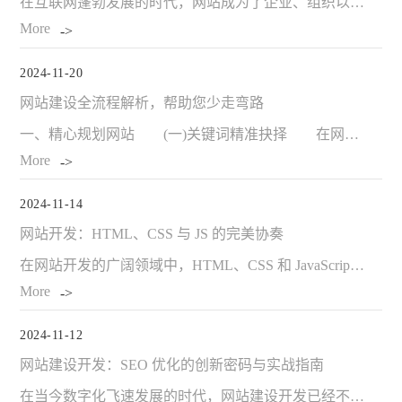
在互联网蓬勃发展的时代，网站成为了企业、组织以及个人展示形象、传递信息、开展业务的重要窗口。然而，一个优质网站的诞生并非一蹴而就，做好前期的规划与设计至关重要。那么，究竟该如何做好网站的规划与设计呢?以下是一些关键要点值得深入探讨。 一、明确网站的目…
More
2024-11-20
网站建设全流程解析，帮助您少走弯路
一、精心规划网站 (一)关键词精准抉择 在网站建设的规划阶段，关键词选择可谓关键之关键。进行深入的关键词研究，能够准确锁定目标受众在搜索引擎中常用的词或短语，进而大幅提升网站在搜索结果中的可见度。选对关键词，一方面能提高搜索排名，另一方面还可确保网站…
More
2024-11-14
网站开发：HTML、CSS 与 JS 的完美协奏
在网站开发的广阔领域中，HTML、CSS 和 JavaScript(JS)就如同一个交响乐团中的不同乐器，各自扮演着至关重要的角色。当它们完美协奏时，能够创造出令人惊叹的数字体验，从简洁明了的企业官网到交互丰富的在线应用，无一不是这三者精妙配合的成果。 一、HTML - 网站结构…
More
2024-11-12
网站建设开发：SEO 优化的创新密码与实战指南
在当今数字化飞速发展的时代，网站建设开发已经不再仅仅是构建一个在线展示平台那么简单。随着搜索引擎算法的日益复杂和竞争的加剧，如何在网站建设开发阶段就融入强大的 SEO(搜索引擎优化)策略，成为了决定网站能否在浩瀚网络中脱颖而出的关键因素。 一、网站结构与 …