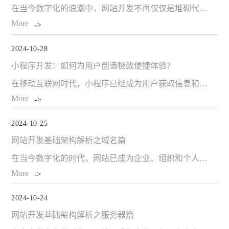
在当今数字化的浪潮中，网站开发不再仅仅是堆砌代码和设计页面，而是需要围绕用户体验展开全方位的构建。而将 SEO(搜索引擎优化)融入其中，则是为了让网站在满足用户需求的同时，也能在搜索引擎的竞争中脱颖而出。这种从用户角度出发的网站开发与 SEO 优化相结合的新视角…
More
2024-10-28
小程序开发：如何为用户创造极致便捷体验?
在移动互联网时代，小程序已经成为用户获取信息和服务的重要途径之一。对于开发者来说，如何在小程序开发过程中为用户创造极致便捷的体验是至关重要的。以下是一些关键的方法和策略： 一、简洁明了的界面设计 遵循简约原则 用户打开小程序的第一眼印象非常关键。…
More
2024-10-25
网站开发基础架构解析之域名篇
在当今数字化的时代，网站已成为企业、组织和个人展示信息、提供服务以及与外界交互的重要窗口。而一个网站能够稳定、高效地运行，离不开其背后强大的基础架构支撑。网站开发中涉及的关键基础架构元素：服务器、域名与数据库，帮助读者全面了解网站运行的底层支撑体系。今…
More
2024-10-24
网站开发基础架构解析之服务器篇