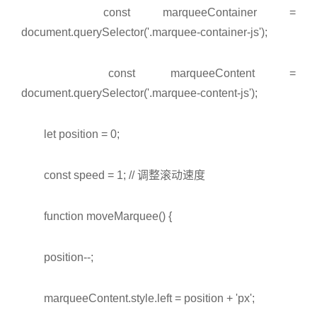
const marqueeContainer =
document.querySelector('.marquee-container-js');
const marqueeContent =
document.querySelector('.marquee-content-js');
let position = 0;
const speed = 1; // 调整滚动速度
function moveMarquee() {
position--;
marqueeContent.style.left = position + 'px';