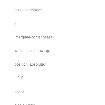
position: relative;
}
.marquee-content-sass {
white-space: nowrap;
position: absolute;
left: 0;
top: 0;