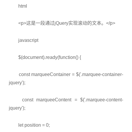
html
<p>
这是一段通过jQuery实现滚动的文本。
</p>
javascript
$(document).ready(function() {
const marqueeContainer = $('.marquee-container-
jquery');
const marqueeContent = $('.marquee-content-
jquery');
let position = 0;