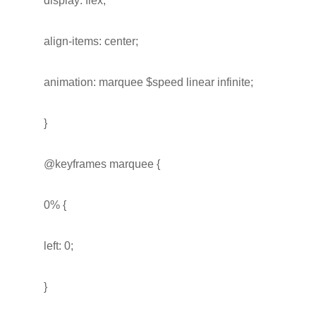
display: flex;
align-items: center;
animation: marquee $speed linear infinite;
}
@keyframes marquee {
0% {
left: 0;
}