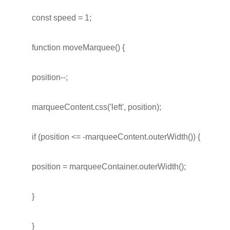
const speed = 1;
function moveMarquee() {
position--;
marqueeContent.css('left', position);
if (position <= -marqueeContent.outerWidth()) {
position = marqueeContainer.outerWidth();
}
}