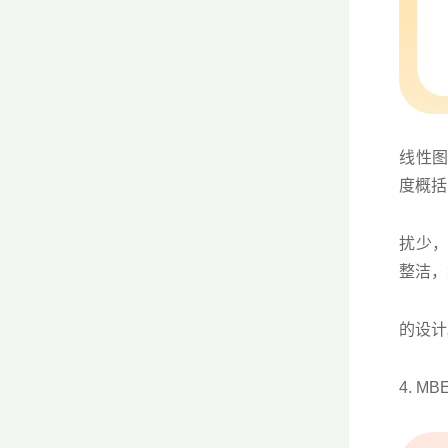
线性
度概括
扰少
整洁，
的设计
4. M