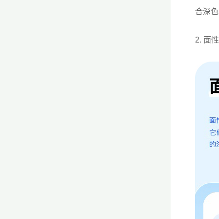
合深色
2. 面