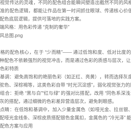
是视觉传达的灵魂，不同的配色组合能瞬间塑造出截然不同的风
精准的配色逻辑，都能让作品在第一时间抓住眼球、传递核心价
配色底层逻辑，提供可落地的实践方案。
端风格：用色彩传递 “克制的奢华”
格的配色核心，在于 “少而精”—— 通过低饱和度、低对比
种配色不依赖强烈的视觉冲击，而是通过色彩的质感与层次，让观
核心色彩特质
基调：避免高饱和的艳丽色彩（如正红、亮黄），转而选择灰度偏高
驼色、深棕褐等，这类色彩自带 “时光沉淀感”，弱化视觉张力
组合：拒绝 “黑与白”“红与绿” 的强对比搭配，改用 “同色系深
灰的搭配，通过细微的色彩差异营造层次，避免刺眼感。
色点睛：在低饱和基调中，加入少量金属色（如哑光金、拉丝银
配哑光金线条、深棕皮质搭配银色金属扣，金属色的 “冷光泽”
经典配色方案与应用