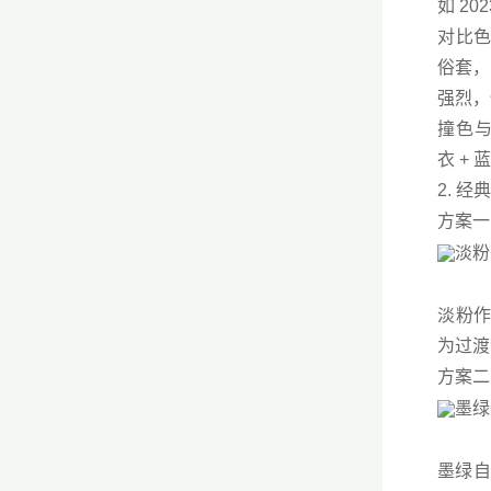
如 2
对比色
俗套，
强烈，
撞色与
衣 +
2. 
方案一
淡粉作
为过渡
方案二
墨绿自