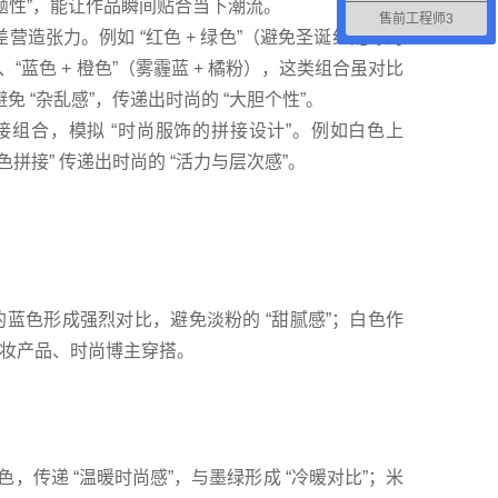
时尚话题性”，能让作品瞬间贴合当下潮流。
售前工程师3
差营造张力。例如 “红色 + 绿色”（避免圣诞红配绿的
）、“蓝色 + 橙色”（雾霾蓝 + 橘粉），这类组合虽对比
免 “杂乱感”，传递出时尚的 “大胆个性”。
接组合，模拟 “时尚服饰的拼接设计”。例如白色上
多色拼接” 传递出时尚的 “活力与层次感”。
的蓝色形成强烈对比，避免淡粉的 “甜腻感”；白色作
妆产品、时尚博主穿搭。
色，传递 “温暖时尚感”，与墨绿形成 “冷暖对比”；米