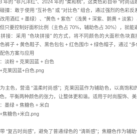
023 年的 “非凡洋红”、2024 年的 “柔和桃”，这类色彩自带 “
碰撞：敢于使用 “互补色” 或 “对比色” 组合，通过强烈的色彩反
改用酒红 + 墨绿）、“黄色 + 紫色”（浅黄 + 深紫、鹅黄 + 淡紫
但只要控制好面积比例（主色占 70%，辅助色占 30%），就能避
拼接：采用 “色块拼接” 的方式，将不同颜色的大面积色块直
 蓝色裤子 + 黄色鞋子、黑色包包 + 红色围巾 + 绿色帽子，通过 “
经典配色方案与应用
：淡粉 + 克莱因蓝 + 白色
为主色，营造 “温柔时尚感”；克莱因蓝作为辅助色，以高饱和
色，平衡两种颜色的张力，让整体更和谐。适用于时尚服饰、美
：墨绿 + 焦糖色 + 米白
带 “复古时尚感”，避免了普通绿色的 “清新感”；焦糖色作为辅助