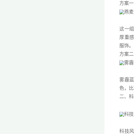
方案一
这一组
厚重感
服饰。
方案二
雾霾蓝
色，比
二、科
科技风