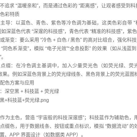
不追求 “温暖亲和”，而是通过色彩的 “距离感”，让观者感受到
核心色彩特质
主导：以蓝色、青色、紫色等冷色调为基础，这类色彩自带 “科技
例如深蓝色代表 “深邃的科技感”，青色代表 “精准的科技感”，紫色
或渐变：要么采用 “冷色 + 白色 / 黑色” 的高对比组合，强化科技
 “同色系渐变”，模拟 “电子光效”“全息投影” 的效果（如从浅
”。
点缀：在冷色调主基调中，加入少量荧光色（如荧光绿、荧光蓝
的效果。例如深蓝色背景上的荧光绿线条、黑色背景上的荧光蓝图标
经典配色方案与应用
：深空黑 + 科技蓝 + 荧光绿
作为主色，营造 “宇宙般的科技深邃感”；科技蓝作为辅助色，
点缀色，用于数据线条、按钮或重点标识，模拟 “数据流动” 
置、APP 界面设计（如数据类 APP）。