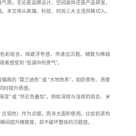
格气质。无论是品牌设计、空间装饰还是产品研发，
值。本文将从高端、科技、时尚三大主流风格切入，
度的色彩组合，规避浮夸感，传递出沉稳、精致与稀缺
者感受到 “低调中的贵气”。
的 “莫兰迪色” 或 “大地色系”，如奶茶色、燕麦
的同时提升质感。
浅渐变” 或 “邻近色叠加”。例如深棕与浅棕的组合、米
、古铜色）作为点缀，而非大面积使用。比如奶茶色
 能瞬间提升精致度，却不破坏整体的沉稳感。