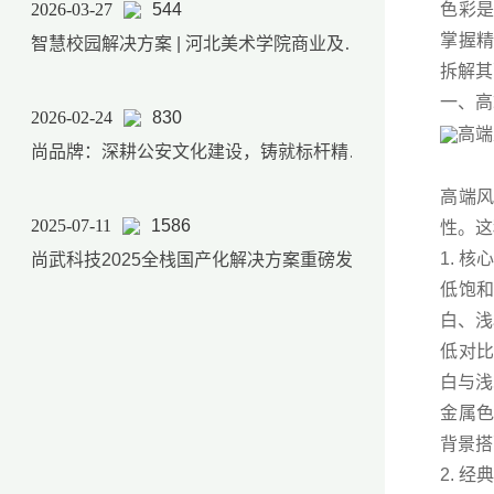
2026-03-27
544
色彩
掌握
智慧校园解决方案 | 河北美术学院商业及后勤产品服务体系
拆解其
一、高
2026-02-24
830
尚品牌：深耕公安文化建设，铸就标杆精品项目
高端风
2025-07-11
1586
性。这
1. 
尚武科技2025全栈国产化解决方案重磅发布，软硬件自主可控能力实现跨越式升级
低饱和
白、浅
低对比
白与浅
金属
背景搭
2. 