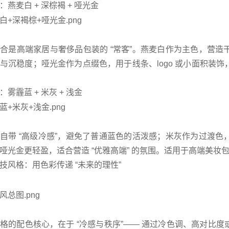
：燕麦白 + 深棕褐 + 哑光金
合是高端家居与奢侈品包装的 “常客”。燕麦白作为主色，营
与沉稳度；哑光金作为点缀色，用于线条、logo 或小面积装
：雾霾蓝 + 米灰 + 浅金
自带 “高级冷感”，避免了普通蓝色的活泼感；米灰作为过渡
哑光金更轻盈，适合营造 “优雅高端” 的氛围。适用于高端美妆
技风格：用色彩传递 “未来的理性”
格的配色核心，在于 “冷感与秩序”—— 通过冷色调、高对比