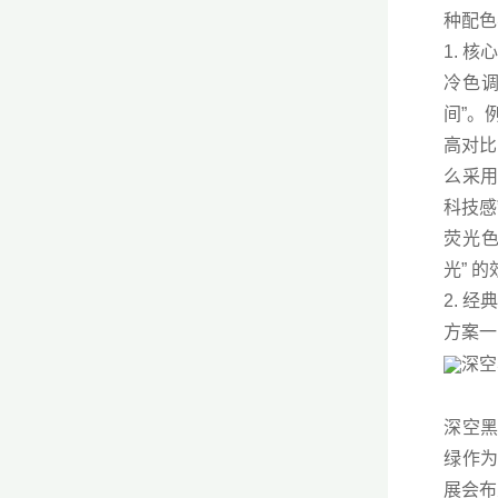
种配色
1. 
冷色调
间”。
高对比
么采用
科技感
荧光色
光” 
2. 
方案一
深空黑
绿作为
展会布