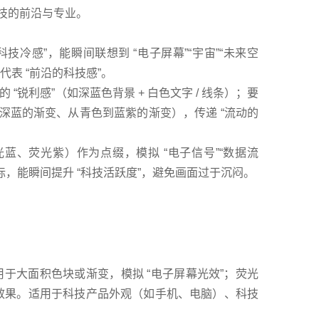
科技的前沿与专业。
冷感”，能瞬间联想到 “电子屏幕”“宇宙”“未来空
代表 “前沿的科技感”。
的 “锐利感”（如深蓝色背景 + 白色文字 / 线条）；要
蓝到深蓝的渐变、从青色到蓝紫的渐变），传递 “流动的
、荧光紫）作为点缀，模拟 “电子信号”“数据流
，能瞬间提升 “科技活跃度”，避免画面过于沉闷。
用于大面积色块或渐变，模拟 “电子屏幕光效”；荧光
的效果。适用于科技产品外观（如手机、电脑）、科技