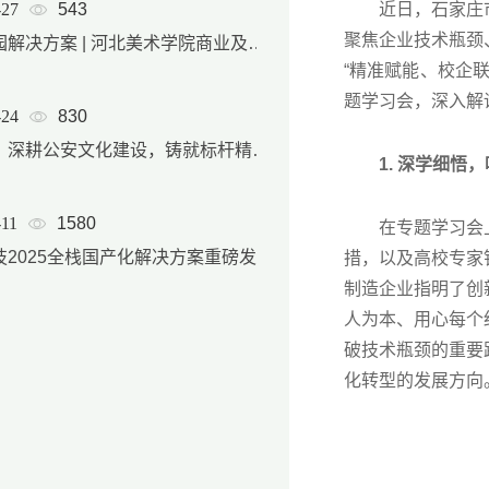
-27
543
近日，石家庄市藁
聚焦企业技术瓶颈
智慧校园解决方案 | 河北美术学院商业及后勤产品服务体系
“精准赋能、校企
题学习会，深入解
-24
830
尚品牌：深耕公安文化建设，铸就标杆精品项目
1. 深学细悟，
-11
1580
在专题学习会上，
尚武科技2025全栈国产化解决方案重磅发布，软硬件自主可控能力实现跨越式升级
措，以及高校专家
制造企业指明了创
人为本、用心每个
破技术瓶颈的重要
化转型的发展方向