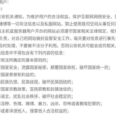
用户：
！
机关通知，为维护用户的合法权益，保护互联网网络安全，我
赌博等一切非法信息以及私服网站，禁止使用我司空间从事任何
机或服务器用户开办的网站必须遵守国家相关法律规定，按照
负责，对自己的网站做好监管安全工作，每天要对信息进行事先
及时处理，不要被不法分子利用。否则公安机关可能会追究相关
息中不得包含有下列内容的信息：
宪法所确定的基本原则的；
家安全，泄露国家秘密，颠覆国家政权，破坏国家统一的；
国家荣誉和利益的；
族仇恨、民族歧视，破坏民族团结的；
家宗教政策，宣扬邪教和封建迷信的；
言，扰乱社会秩序，破坏社会稳定的；
秽、色情、赌博、暴力、凶杀、恐怖或者教唆犯罪的；
者诽谤他人，侵害他人合法权益的；