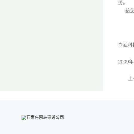
务。
给您带
尚武科
2009
上