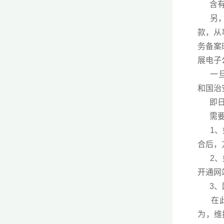
含有法
另，根
款，从
务备案
展电子
一旦违
和国治
即日起
需要重
1、如
合后，
2、如
开通网
3、网
在此，
为，维