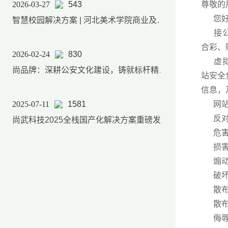
2026-03-27
543
尊敬的
您好
智慧校园解决方案 | 河北美术学院商业及后勤产品服务体系
接公安
合彩、
2026-02-24
830
虚拟主
尚品牌：深耕公安文化建设，铸就标杆精品项目
站安全
信息，
2025-07-11
1581
网站信
反对
尚武科技2025全栈国产化解决方案重磅发布，软硬件自主可控能力实现跨越式升级
危害国
损害
煽动民
破坏国
散布谣
散布淫
侮辱或