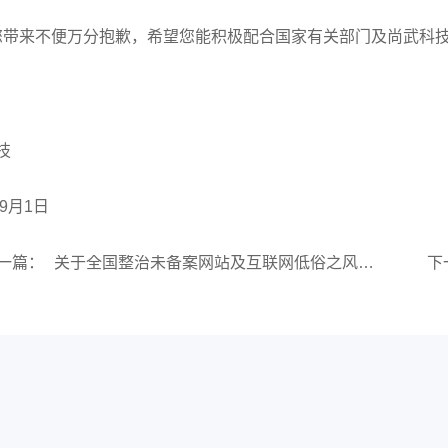
来不便万分抱歉，希望您能积极配合国家有关部门及尚武科技
技
年9月1日
一篇：
关于全国整治未备案网站及互联网低俗之风专项行动通知
下